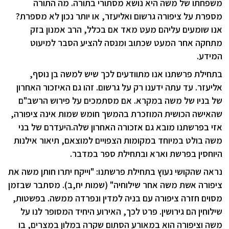
משפחתו של משה היא נושא מסתורי בתורה. מה התורה
מספרת על ציפורה גרשום ואליעזר, או יותר נכון לא מספרת?
אנו שומעים עליהם מעט מאד אם בכלל, הרב אמנון בזק
מתחקה אחר המעט שכתוב ומנסה להציע הסבר למיעוט
המידע.
בתחילת פרשתנו אנו מתוודעים לכך שיש למשה בן נוסף,
אליעזר. עד עתה ידענו רק על גרשום. זהו גם האיזכור האחרון
של בניו של משה במקרא. אם מסתמכים על פירוש הרשב"ם
שהאישה הכושית המוזכרת בהמשך חומש שמות אינה ציפורה,
אזי בפרשתנו מובא גם אזכורה האחרון שלה.היעדרם של בני
משה בולט במיוחד במקומות הצפויים למוצאם, תיאור אילנות
היוחסין בפרשת וארא ובתחילת ספר במדבר.
נראה שהקושי נעוץ בתחילת פרשתנו: "וייקח יתרו חותן משה את
ציפורה אשת משה אחר שילוחיה" (שמות יח,ב). מסתבר שבזמן
מסוים חזרה ציפורה עם בניה למדין ונפרדה ממשה. בפשטות,
שילוחין הם גירושין. פרט לכך, האירוע היחיד המסופר לנו על
משה וציפורה הוא במאורע הסתום שקרה במלון במצרים, בו