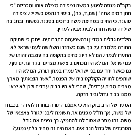
בקב"ה מנסה לפגוע במשה וציפורה מצילה אותו ומכריזה "כי
חתן דמים אתה" (שם,ד, כה), ביטוי הנתפס כשלילי. ציפורה
טוענת כי החיים במחיצת משה כרוכים בסכנת נפשות. ובתגובה
שילחה משה חזרה לבית אביה למדין.
הילדים גדלים במדיין ובהשפעתה התרבותית. ייתכן כי שתיקת
התורה מלמדת על כך שגם כשחזרו השלושה לעם ישראל לא
התערו לגמרי. הם לא היו נוכחים בתקופה בה עוצבה זהותו של
עם ישראל. הם לא היו נוכחים ביציאת מצרים ובקריעת ים סוף.
גם כאשר יחד עם בני ישראל עמדו במתן תורה, הם לא היו
שותפים לחוויה הקולקטיבית של הפנמת "אשר הוצאתיך מארץ
מצרים מבית עבדים", שהרי לא היו בבית עבדים ולכן לא יצאו
ממנו בכוח גדול וביד חזקה.
המסר של הרב בזק הוא כי אמנם התורה בוחרת להיזהר בכבודו
של משה, אך חז"ל מפנים את תשומת ליבנו לגורל צאצאיו של
משה. זהו מסר שאסור לנו להחמיץ. כך נפנים את גודל
הטרגדיה של גדול הנביאים. האם היה זה מחיר בלתי נמנע?