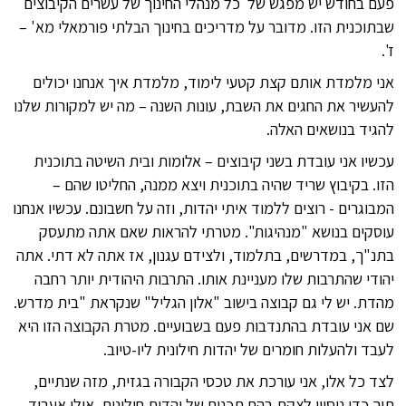
פעם בחודש יש מפגש של כל מנהלי החינוך של עשרים הקיבוצים
שבתוכנית הזו. מדובר על מדריכים בחינוך הבלתי פורמאלי מא' –
ז'.
אני מלמדת אותם קצת קטעי לימוד, מלמדת איך אנחנו יכולים
להעשיר את החגים את השבת, עונות השנה – מה יש למקורות שלנו
להגיד בנושאים האלה.
עכשיו אני עובדת בשני קיבוצים – אלומות ובית השיטה בתוכנית
הזו. בקיבוץ שריד שהיה בתוכנית ויצא ממנה, החליטו שהם –
המבוגרים - רוצים ללמוד איתי יהדות, וזה על חשבונם. עכשיו אנחנו
עוסקים בנושא "מנהיגות". מטרתי להראות שאם אתה מתעסק
בתנ"ך, במדרשים, בתלמוד, ולצידם עגנון, אז אתה לא דתי. אתה
יהודי שהתרבות שלו מעניינת אותו. התרבות היהודית יותר רחבה
מהדת. יש לי גם קבוצה בישוב "אלון הגליל" שנקראת "בית מדרש.
שם אני עובדת בהתנדבות פעם בשבועיים. מטרת הקבוצה הזו היא
לעבד ולהעלות חומרים של יהדות חילונית ליו-טיוב.
לצד כל אלו, אני עורכת את טכסי הקבורה בגזית, מזה שנתיים,
תוך כדי ניסיון לצקת בהם תכנים של יהדות חילונית. אולי אעבוד