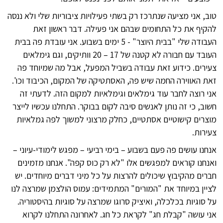
טוב, אני מציעה שנתרכז רק בשתי פעילויות ציבוריות שלי ולא ננסה
להקיף את כל התחומים שבהם אני פעילה. דבר ראשון זאת
העבודה שלי "בבית היוצר" - 5 ימים בשבוע. אני עובדת פה בבית
העובד עם חבורה לא קטנה של 17 – 20 וותיקים, וגם גימלאים
צעירים. כידוע זאת עבודה בשביל המפעל, אבל מה שמיוחד פה
זאת האווירה החמה שיש פה, האסתטיקה של המקום, הכיבוד וכו'.
אני רוצה לחבר עוד גימלאים וגימלאיות למקום הזה. לדעתי זה
חשוב, כי זה נותן לאנשים סיבה לקום בבוקר. התחלנו עכשיו לייצר
מוצרים קישוטיים אסתטיים, כחלק מרצוני למשוך לפה גמלאיות
צעירות.
אנחנו עושים פה פעם בשבוע – בימי רביעי – מפגש לימודי-עיוני –
ואנחנו קוראים למפגשים אלו "לא רק כוס קפה". אנחנו מזמינים
חברים מהקיבוץ שיכולים להרצות על כל מיני דברים מיוחדים. יש
לציין במיוחד את "המורים" המתמידים: עמוס הולצמן שמרצה לנו
על סוגיות בכלכלה, ואיציק סרוגו שמרצה על סוגיות בהיסטוריה.
אני עושה "קבלת חג" לקראת כל חג. לאחרונה התחלנו לקרוא