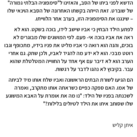
הדשא לפני ביתו של הסב, והאזינו ל"סימפוניה הבלתי גמורה"
של שוברט. זאת הייתה בקשתו האחרונה של הסבא הוינאי שלו
– שינגנו את הסימפוניה הזו, בערב אחר הלווייתו.
לפתע הילד הבחין כי אביו שישב לידו, בוכה בשקט. הוא לא
ראה את אביו בוכה אי- פעם. לפי המושגים שלו מבוגרים לא
בוכים, והנה הוא רואה כי אביו מליט את פניו בידיו, מתכופף וגבו
רוטט מבכי. הוא לא ידע מה להגיד לאביו, ולכן שתק. גם אחרי
הערב הוא לא דיבר עם אף אחד על החווייה המטלטלת שהוא
עבר. בקיבוץ לא נהגו לדבר על רגשות.
הם הגיעו לשורת הבתים הראשונה ואביו שלח אותו מיד לביתה
של אמו. האם ספקה כפיים כשראתה אותו מתקרב, ואמרה
לשכנתה בפניו של הילד: "נו מה את אומרת על האבא המשוגע
שלו שסוחב איתו את הילד לטיולים בלילות?"
איתן קליש