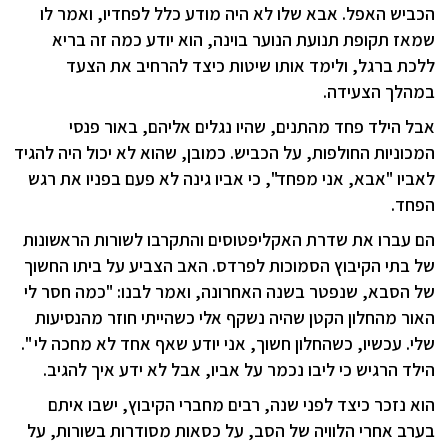
הכביש האפל. אבא שלו לא היה מודע כלל לפחדיו, ואמר לו
שמאז תקופת תנועת הנוער בוינה, הוא יודע כמה זה בריא
ללכת ברגל, ולימד אותו שיטות כיצד להרחיב את הצעד
במהלך הצעידה.
אבל הילד פחד מהתנים, שהיו נגלים אליהם, באור פנסי
המכוניות החולפות, על הכביש. כמובן, שהוא לא יכול היה להגיד
לאביו "אבא, אני מפחד", כי אביו גינה לא פעם בפניו את רגש
הפחד.
הם עברו את שדרת האקליפטוסים והתקרבו לשורות הראשונות
של בתי הקיבוץ הסמוכות לפרדס. האב הצביע על ביתו החשוך
של הסבא, שנפטר בשנה האחרונה, ואמר לבנו: "כמה חסר לי
האור מהחלון הקטן שהיה נשקף אלי כשהייתי חוזר מהנסיעות
שלי. עכשיו, כשהחלון חשוך, אני יודע שאף אחד לא מחכה לי ".
הילד הרגיש כי ליבו נכמר על אביו, אבל לא ידע איך להגיב.
הוא נזכר כיצד לפני שנה, רבים מחברי הקיבוץ, ישבו איתם
בערב אחרי הלוויה של הסב, על כסאות מסודרות בשורות, על