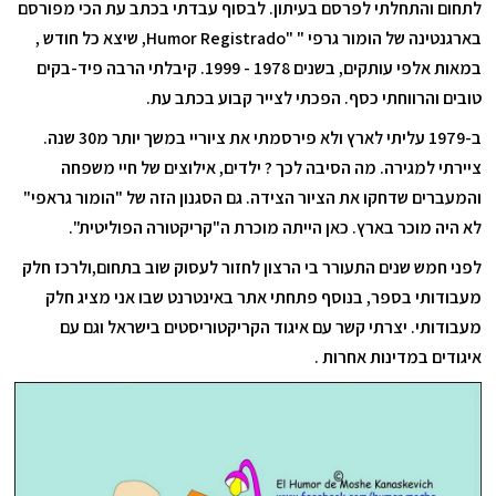
לתחום והתחלתי לפרסם בעיתון. לבסוף עבדתי בכתב עת הכי מפורסם
בארגנטינה של הומור גרפי "
"Humor Registrado
, שיצא כל חודש ,
במאות אלפי עותקים, בשנים 1978 - 1999. קיבלתי הרבה פיד-בקים
טובים והרווחתי כסף. הפכתי לצייר קבוע בכתב עת.
ב-1979 עליתי לארץ ולא פירסמתי את ציוריי במשך יותר מ30 שנה.
ציירתי למגירה. מה הסיבה לכך ? ילדים, אילוצים של חיי משפחה
והמעברים שדחקו את הציור הצידה. גם הסגנון הזה של "הומור גראפי"
לא היה מוכר בארץ. כאן הייתה מוכרת ה"קריקטורה הפוליטית".
לפני חמש שנים התעורר בי הרצון לחזור לעסוק שוב בתחום,ולרכז חלק
מעבודותי בספר, בנוסף פתחתי אתר באינטרנט שבו אני מציג חלק
מעבודותי. יצרתי קשר עם איגוד הקריקטוריסטים בישראל וגם עם
איגודים במדינות אחרות .