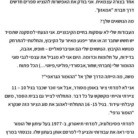
אחד בצורה עצמאית. אני בודק את האפשרות להוציא ספרים חדשים
דרך חברת "אמאזון".
מה הנושאים שלך?
העבודות שלי לא עוסקות בחיים הקיבוציים. אני הגעתי למסקנה שתמיד
יש חשש שחבר זה או אחר ייפגע מאיור על הקיבוץ, והחלטתי להתרחק
מנושא הקיבוץ. הנושאים שלי הם אוניברסאליים – חופש, אהבה,
בדידות, על חלומות וכדומה. היום אני לא מגביל את עצמי לגבי סוגי
ההומור שלי (חברתי,שחור,אבסורדי,פוליטי,פיוטי....) הכל פתוח .
משה, מה הייתה הדרך שלך אל "ההומור הגראפי"?
אני לא למדתי ציור באופן מסודר, אבל אני זוכר שכבר בגיל 10 – 11
ציירתי והייתי מקשקש על כל דבר. התחלתי לצייר גם בבית הספר, משם
קיבלתי עידוד. בגיל 15- 16 התחלתי לאהוב את סוג הציור הזה שנקרא
"הומור גרפי".
למדתי פסיכולוגיה, למדתי תיאטרון, ב-1977 בעל עיתון של הומור
גרפי ראה את עבודותי והציע לי לפרסם אותן בעתון שלו. נכנסתי במרץ