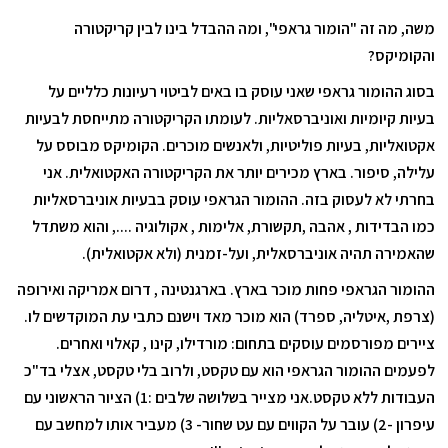
משה, מה זה "הומור גראפי", ומה ההבדל בינו לבין קריקטורה
והקומיקס?
בסוג ההומור גראפי שאני עוסק בו באים לביטוי רעיונות כלליים על
בעיות קיומיות ואוניברסאליות. לעומתו הקריקטורה מתייחסת לבעיות
אקטואליות, בעיות פוליטיות, ולאנשים מוכרים. הקומיקס מבוסס על
עלילה, סיפור. בארץ מכירים יותר את הקריקטורה האקטואלית. אני
בחרתי לא לעסוק בזה. ההומור הגראפי עוסק בבעיות אוניברסאליות
כמו הבדידות , אהבה ,תקשורת, אלימות , אקולוגיה ...., והוא משתדל
שהאמירה תהיה אוניברסאלית, ועל-זמנית (ולא אקטואלית).
ההומור הגראפי פחות מוכר בארץ. בארגנטינה , דרום אמריקה ואירופה
(צרפת ,איטליה, ספרד) הוא מוכר מאד וישנם כתבי עת המוקדשים לו.
ציירים מפורסמים עוסקים בתחום: מורדילו, קינו , קאלוי ואחרים.
לפעמים ההומור הגראפי הוא עם טקסט, ולרוב בלי טקסט, אצלי בד"כ
העבודות ללא טקסט.אני מצייר בשלושה שלבים :1) הציור הראשוני עם
עיפרון -2) עובר על הקווים עם עט שחור- 3) מעביר אותו למחשב עם