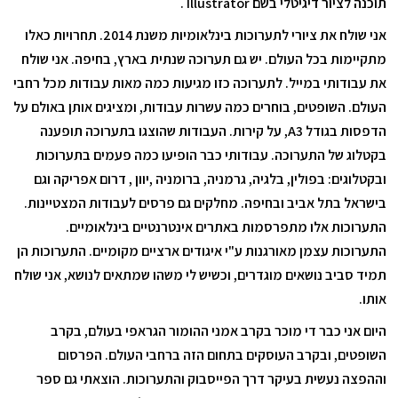
תוכנה לציור דיגיטלי בשם
Illustrator
.
אני שולח את ציורי לתערוכות בינלאומיות משנת 2014. תחרויות כאלו
מתקיימות בכל העולם. יש גם תערוכה שנתית בארץ, בחיפה. אני שולח
את עבודותי במייל. לתערוכה כזו מגיעות כמה מאות עבודות מכל רחבי
העולם. השופטים, בוחרים כמה עשרות עבודות, ומציגים אותן באולם על
הדפסות בגודל
A3
, על קירות. העבודות שהוצגו בתערוכה תופענה
בקטלוג של התערוכה. עבודותי כבר הופיעו כמה פעמים בתערוכות
ובקטלוגים: בפולין, בלגיה, גרמניה, ברומניה ,יוון , דרום אפריקה וגם
בישראל בתל אביב ובחיפה. מחלקים גם פרסים לעבודות המצטיינות.
התערוכות אלו מתפרסמות באתרים אינטרנטיים בינלאומיים.
התערוכות עצמן מאורגנות ע"י איגודים ארציים מקומיים. התערוכות הן
תמיד סביב נושאים מוגדרים, וכשיש לי משהו שמתאים לנושא, אני שולח
אותו.
היום אני כבר די מוכר בקרב אמני ההומור הגראפי בעולם, בקרב
השופטים, ובקרב העוסקים בתחום הזה ברחבי העולם. הפרסום
וההפצה נעשית בעיקר דרך הפייסבוק והתערוכות. הוצאתי גם ספר