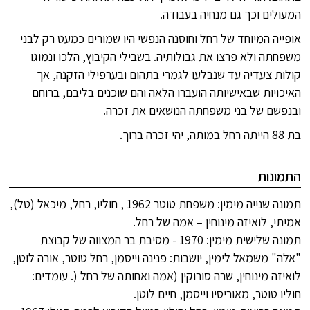
המעולים וכך גם מנחיה בעבודה.
אופייה המיוחד של רחל וחוסנה הנפשי היו שמורים כמעט רק לבני
משפחתה ולא פרצו את גבולותיה. בשבילי הקיבוץ, הלכו ונמוגו
קולות צעדיה עד שנבלעו לגמרי בתהום ובערפילי הזקנה, אך
האיכויות שבאישיותה הועברו הלאה והם שוכנים בליבם, ברוחם
ובנפשם של בני משפחתה הנושאים את זכרה.
בת 88 הייתה רחל במותה, יהי זכרה ברוך.
התמונות
תמונה שנייה מימין: משפחת טוטר 1962 , חוליו, רחל, מיכאל (טל),
אמיתי, לואיזה מינוחין – אמה של רחל.
תמונה שלישית מימין: 1970 - מסיבת בר המצווה של קבוצת
"אלה" משמאל לימין, יושבות: פנינה וייסמן, רחל טוטר, אורה לוטן,
לואיזה מינוחין, שרה סורוקין (אמה ואחותה של רחל (. עומדים:
חוליו טוטר, מאוריסיו וייסמן, חיים לוטן.