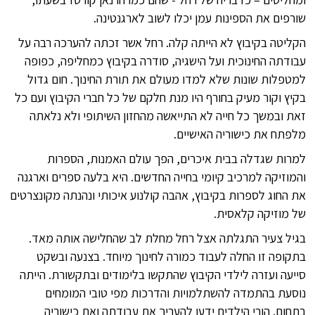
שורפים את הספינות עמן יכלו לשוב לארגנטינה.
הקליטה בקיבוץ לא הייתה קלה. רחל אשר זכתה להערכה רבה על
עבודתה החינוכית ועל הישגיה, סודרה בקיבוץ כמחליפה, כפופה
למטפלות שונות שלא למדו מעולם את תורת החינוך. חום גדול
בקיץ וקור מעיק בחורף היו מנת חלקם של כל חברי הקיבוץ ועם כל
זאת ובמשך כל חייה לא התייאשה מהחזון השיתופי ולא נלאתה
מלפתח את כישוריה האישיים.
למרות שגדלה בבית איכרים, הפך עולם האמנות, הספרות
והמוזיקה למרכיב קיומי בחייה החדשים. היא בלעה ספרים וארגנה
את החוג לספרות בקיבוץ, אהבה קולנוע איכותי ונהנתה מקונצרטים
של מוזיקה קלאסית.
בגיל צעיר התגלתה אצל רחל מחלת לב שהחלישה אותה מאד.
בתקופה זו החלה לעבוד כמורה לחינוך מיוחד. בצנעה ובשקט
סייעה ועזרה לילדי הקיבוץ שהתקשו בלימודים ובתקשורת. הייתה
נוסעת בהתמדה להשתלמויות והדרכות מפי טובי המומחים
בתחום. הורי הילדים ידעו להעריך את עבודתה ואת כישוריה