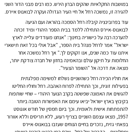
במושבות החקלאיות שהקים הברון הירש. כמו רבים מבני הדור השני
להגירה זו, נמשכה רחל אל חיי העיר הגדולה ועקרה לבואנוס איירס.
עוד בפרובינציה קיבלה רחל הסמכה בהוראה ועם הגיעה
לבואנוס-איירס התחילה ללמד בבית הספר היהודי ומיד זכתה
להערכה רבה על כישוריה בחינוך: "אנחנו מעודדים עלייה לארץ
ישראל" אמר לרחל מנהל בית הספר, "אבל אולי בכל זאת תישארי
איתנו עוד כמה שנים, אנו זקוקים לך." אך רחל נמשכה אחר
החלומות על תיקון עולם ובהאמינה בחזון של חברה צודקת יותר,
מצאה את דרכה אל "השומר הצעיר".
את חוליו הכירה רחל כשהשניים נשלחו למשימה מפלגתית
בפעילות זוגית, וכך התחילה לפרוח האהבה. רחל וחוליו החליטו
להגשים את האמונה שפשטה בקרב הנוער היהודי – שחיי שותפות
בקיבוץ בארץ ישראל יביאו עימם את האפשרות הטובה ביותר
להתפתחות אישית ולאומית. וכך ביום חמסין של חודש אוגוסט
1957, מצאו עצמם השניים בצריף רעוע, ללא תריסים וללא אוורור
בפאתי גזית, נזכרים בחיים הנוחים שעזבו בבואנוס-איירס
ומחליטים – כדבריה של רחל - שהם כמו הרנאן קורטז בשעתו,