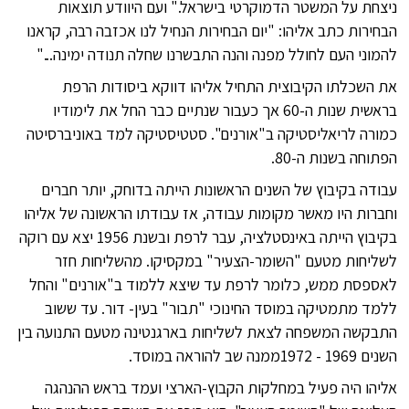
ניצחת על המשטר הדמוקרטי בישראל." ועם היוודע תוצאות
הבחירות כתב אליהו: "יום הבחירות הנחיל לנו אכזבה רבה, קראנו
להמוני העם לחולל מפנה והנה התבשרנו שחלה תנודה ימינה..."
את השכלתו הקיבוצית התחיל אליהו דווקא ביסודות הרפת
בראשית שנות ה-60 אך כעבור שנתיים כבר החל את לימודיו
כמורה לריאליסטיקה ב"אורנים". סטטיסטיקה למד באוניברסיטה
הפתוחה בשנות ה-80.
עבודה בקיבוץ של השנים הראשונות הייתה בדוחק, יותר חברים
וחברות היו מאשר מקומות עבודה, אז עבודתו הראשונה של אליהו
בקיבוץ הייתה באינסטלציה, עבר לרפת ובשנת 1956 יצא עם רוקה
לשליחות מטעם "השומר-הצעיר" במקסיקו. מהשליחות חזר
לאספסת ממש, כלומר לרפת עד שיצא ללמוד ב"אורנים" והחל
ללמד מתמטיקה במוסד החינוכי "תבור" בעין- דור. עד ששוב
התבקשה המשפחה לצאת לשליחות בארגנטינה מטעם התנועה בין
השנים 1969 - 1972ממנה שב להוראה במוסד.
אליהו היה פעיל במחלקות הקבוץ-הארצי ועמד בראש ההנהגה