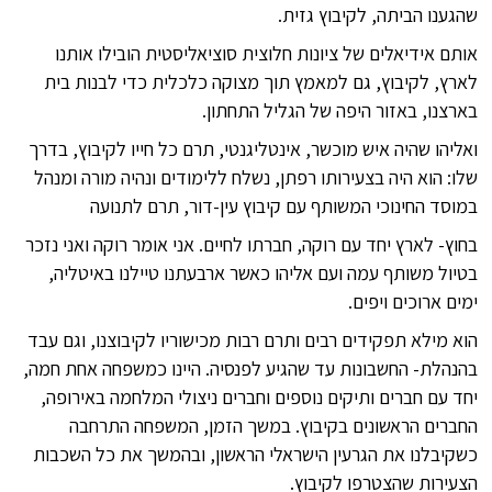
שהגענו הביתה, לקיבוץ גזית.
אותם אידיאלים של ציונות חלוצית סוציאליסטית הובילו אותנו
לארץ, לקיבוץ, גם למאמץ תוך מצוקה כלכלית כדי לבנות בית
בארצנו, באזור היפה של הגליל התחתון.
ואליהו שהיה איש מוכשר, אינטליגנטי, תרם כל חייו לקיבוץ, בדרך
שלו: הוא היה בצעירותו רפתן, נשלח ללימודים ונהיה מורה ומנהל
במוסד החינוכי המשותף עם קיבוץ עין-דור, תרם לתנועה
בחוץ- לארץ יחד עם רוקה, חברתו לחיים. אני אומר רוקה ואני נזכר
בטיול משותף עמה ועם אליהו כאשר ארבעתנו טיילנו באיטליה,
ימים ארוכים ויפים.
הוא מילא תפקידים רבים ותרם רבות מכישוריו לקיבוצנו, וגם עבד
בהנהלת- החשבונות עד שהגיע לפנסיה. היינו כמשפחה אחת חמה,
יחד עם חברים ותיקים נוספים וחברים ניצולי המלחמה באירופה,
החברים הראשונים בקיבוץ. במשך הזמן, המשפחה התרחבה
כשקיבלנו את הגרעין הישראלי הראשון, ובהמשך את כל השכבות
הצעירות שהצטרפו לקיבוץ.