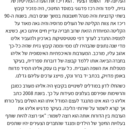
העליונה של "השומר הצעיר". הוא ריכז את הועדה הפוליטית של
גזית, לימד והיה רכז פדגוגי במוסד החינוכי, היה מזכיר קיבוץ
בשתי קדנציות והיה מנהל חשבונות במשך שנים רבות. בשנות ה-90
ריכז את צוות הקליטה של העולים מרוסיה והיה גאה מאוד על
הקליטה המיוחדת הזאת שרוב חבריה עדיין חיים איתנו כאן. כשיצא
לפנסיה התנדב לערוך דפי סטטיסטיקות בארכיון ולהעביר אלינו
מדי שנה נתונים שהבהירו לנו ממי וממה קיבוץ גזית שהיה כל-כך
אהוב עליו, מורכב. המעורבות והאיכפתיות האינסופית של אליהו
בחברה הביאה אותו ללמד קבוצה של דוברות ספרדית, בעיקר
מטפלות את השפה העברית. כל עניין בו עסק אליהו תמיד מדווח
באופן מדויק, בכתב יד ברור ונקי, מייצג ערכים עליהם גדלנו.
כשהחלו לדון במודלים לשינויים בקיבוץ היה אליהו מעורב כמובן
והרשימות שפירסם בעלונים מעידות על כך. בשנת 2008 כתב
אליהו כי הוא אינו מתנגד לעצם המודל איתו הוא השלים בעל כורחו
אך קורא לשמור על שירותי הליבה. בעיקר מדגיש אליהו את
הערבות בין הדורות אותה הוא רוצה לשמור: "אני רוצה להיות שותף
בעלויות החינוך של הילדים ומנגד שהחברים הצעירים יהיו שותפים