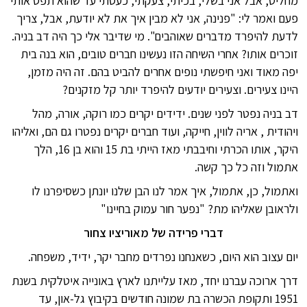
מחליט, אבל אני בשלי, בכיתי, צעקתי, כעסתי עד שהוא תפס אותי
פעם ואמר לי: "פנינה, אני לא מבין איך את לא יודעת, אבל, צריך
לדעת להיפרד מדברים שאוהבים". מי שדיבר אלי כך היה דב בניה.
זוכרים אותו? אחרי השיחה הזו נעשינו חברים טובים, הוא בנה בית
יפה מאוד ואני חיפשתי נופים אחרים להביט בהם. זה היה מזמן,
היינו צעירים. וצעירים יודעים להיפרד יותר קל מזקנים?
דב בניה נפטר לפני שנים. ידידים יקרים כמו רוקה, אורה, מהל
ויהודית , אריה לווין, חייקה, ועוד חברים יקרים נפטרו גם הם, ואליהו
היקר, אותו הכרתי וחיבבתי מאז הייתי בת 15 והוא בן 16, הלך
אתמול וזה כל כך קשה.
ואתמול, כן, אתמול, איך אמר לנו הבן שלנו יונתן כשסיפרנו לו
ולראובן שאליהו מת? "נפער חור עמוק בחיינו"
דברי פרידה של מאוריציו צחור
יום עצוב הוא היום, כשאנחנו נפרדים מחבר יקר, ידיד, משפחה.
דרך ארוכה עברנו יחד, מאז עלייתנו לארץ באונייה איטלקית בשנת
1951 ותקופת הכשרה בת שמונה חודשים בקיבוץ גל-און, עד