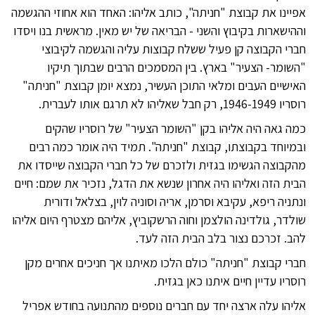
אפיינו את קבוצת "חניתה", כותב אליהו: האחד הוא אחוזי ההגשמה
וההישארות בקיבוץ והשני - הבריאה של יש מאין. מראשית בנו ויסדו
חברי הקבוצה קן פעיל ששלח קבוצות עליה והגשמה לקיבוצי
"השומר- הצעיר" בארץ. בין המסמכים הרבים שבתוך תיקיו
האישיים העבים ומלאי התוכן העשיר, נמצא יומן קבוצת "חניתה"
רוסריו 1946-1949, רק חבל שאליהו לא תרגם אותו לעברית.
כמה גאה היה אליהו בקן "השומר הצעיר" של רוסריו שהקים
ובמיוחד בקבוצתו, קבוצת "חניתה". תמיד היה אומר כמה רבים
מהקבוצה הגשימו בגזית ולזכרם של כל חברי הקבוצה שייסדו את
הבית הזה ואליהו היה אחרון שנשא את הדגל, נזכיר את שמם: חיים
ונתניה ריפא, עקיבא וסרמן, אריה וסוניה לוין, בצלאל ודורית
שולדר, גולדינה הולצמן וחוה הרשקוביץ, אליהם מצטרף היום אליהו
להב. זכרכם נצור בלב הבית הזה לעד.
חברי קבוצת "חניתה" כולם הלכו מאיתנו אך חניכים אחרים מקן
רוסריו עדיין חיים איתנו כאן בגזית.
אליהו עלה ארצה יחד עם חברים נוספים מהתנועה בחודש אפריל