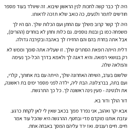
היה לך כבר קשה לחכות לנין הראשון שיבוא. זה שיוולד בעוד מספר
חודשים לתמר ולנעים, כה כואב שלא תזכה לראותו.
היה לך קשר קרוב משלך עם החתן ועם הכלות שלך. הם היו לך
משפחה כמו בן ובנות נוספים. גם כלות וחתן לא בוחרים (ההורים),
אבל אתה בחרת בהם והם החזירו לך באהבה ובקירבה גדולה.
דלית הייתה רופאת הסתרים שלך. זו שעליה אתה סומך וממש לא
רק בנושאי רפואה. והיא דאגה לך ולאמא בדרך הכל-כך נעימה
והמלאה שלה.
שלשום בערב, השיחה האחרונה שלך, הייתה עם בת אחותך, קלרי,
ועם בתה, בברצלונה. הבת ליה, ילדה לפני מספר ימים בת ראשונה,
את ולנטינה - מעין נינה ראשונה לך. כל כך התרגשת.
דור הולך ודור בא.
אבא יקר ואהוב, אני נפרד ממך בכאב שאין לי לאן לקחת כרגע.
עזבת אותנו מוקדם מדי ובחטף. ההרגשה היא שהכל עוד אמר
חיים. חיים רעננים. ואז ירד עליהם המסך באבחה אחת.