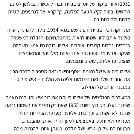
1951 ואחרי ביקור של יומיים בגזית עברו להכשרה בגלאון למספר
חודשים ובסוף הקיץ הגיעה הפלוגה, כך קראו אז לגרעינים, לגזית
לבנות ולהיבנות בה.
את רוקה הכיר בגזית והם נישאו במאי 1954, נולדו להם ניר, יערה
ואלעד אותם ליוו ושמחו לראות בהתפתחותם והגדלת המשפחה
בנכדים ונכדות קרובים ואוהבים. אליהו ורוקה היו אנשי משפחה
שעקבו וידעו מה ואיפה כל אחד ואחת מילדיהם והמאומצים
שהצטרפו אליהם, עושים ונמצאים.
אליהו היה איש של נתונים, אסף וחישב וראה מספרים דרכם הבין
את החברה שלנו ואת המגמות אליה היא הולכת – איש פוליטי
במובנה הרחב של המילה.
המעורבות הפוליטית של אליהו היוותה את רוב אישיותו והנה מאמר
שכתב בעלון הקיבוץ בשנת 1955 שאם רק נחליף את השמות נראה
שדבר לא השתנה, וכך כתב אליהו: "מערכת הבחירות תהיה
אכזרית ולא יחסכו באמצעים למען הוריד אותנו מהבמה...
תכניותיהם של בן-גוריון ושל גולדמן כוונתן אחת: להנחית מכה