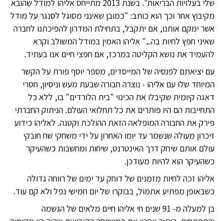
שלי בעלויות הבריאות". בשנת 2013 מתייחס אליהו למודל שהובא
מקיבוץ אחר וכך הוא כותב: "כמובן שאינני מסוגל לסנגר על מודל
אשר ימקם אותנו, אם יתקבל, בתחילת המדרון להפיכתנו לחברה
שאיני חפץ לחיות בה..." אליהו האמין במודל המשולב וקרא
להעמיד את נושא הקליטה במרכז, אם חפצי חיים אנו בעתיד.
עם יציאתם לפנסיה של המייסדים, מספר יוסף פורת על הקשר
המיוחד שלו עם אליהו - נוצרה חבורה שבעת מעש וניסיון, חסרי
דאגה קיומית שקיבלו את הכינוי "בית הלורדים" בו, ללא כל
התחייבות הם היו פותרים את כל תחלואי העולם. הניתוק החברתי
פירק את החבורה המופלאה הזאת ההולכת וקטנה. לאליהו כידוע
זיכרון מעולה שנשמר עד יומו האחרון על ידי משחקי שח חובקי
עולם אותם שיחק דרך האינטרנט, שיחות ומחשבות כשהעיקר
כשהעיקר הוא להיות מעודכן.
אליהו זכה לחיות מזמנים של דוחק עד ימים של רווחה גדולה
כשבאופן מפתיע אתמול, בבוקרו של יום חמישי נפל ולא קם עוד.
בן למעלה מ- 91 שנים חי אליהו חיים מלאים של הגשמה