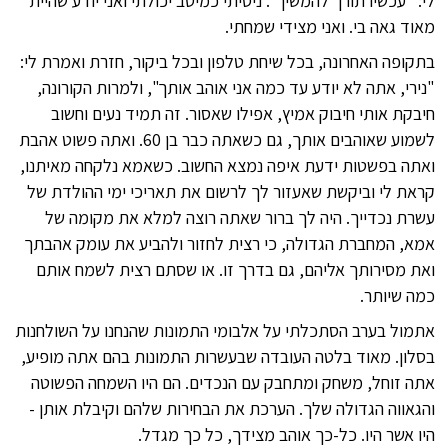
לי: "עכשיו תורך להמשיך". ניסיתי כמיטב יכולתי ואני יודע שהיית
מאוד גאה בי. ואני מצידי שמחתי.
בתקופה האחרונה, בכל שיחת טלפון ובכל ביקור, חזרת ואמרת לי:
"נירי, אתה לא יודע עד כמה אני אוהב אותך", ולמרות הקורונה,
חיבקת אותי חיבוק אמיץ, אפילו שאסור. זה תמיד נעים וחשוב
לשמוע שאוהבים אותך, גם כשאתה כבר בן 60. ואתה פשוט אהבת
ואתה בפשטות ידעת איפה נמצא החשוב. כשאמא נלקחה מאיתנו,
קראת לי וביקשת שאעזור לך לרשום את תאריכי ימי ההולדת של
עשרת נכדייך. היה לך ברור שאתה רוצה למלא את מקומה של
אמא, המחברת הגדולה, כי רצית לחזור ולהביע את עומק אהבתך
ואת מסירותך אליהם, גם בדרך זו. או שסתם רצית לשמח אותם
כמה שיותר.
אתמול בערב הסתכלתי על אלבומי התמונות שהנחנו על השולחנות
בסלון. מאוד בלטה העובדה שבעשרות התמונות בהם אתה מופיע,
אתה זוחל, משחק ומתחבק עם הנכדים. הם היו השמחה הפשוטה
והגאווה הגדולה שלך. הערכת את הבחירות שלהם וקיבלת אותן -
היו אשר היו. כל-כך אוהב מצידך, כל כך מגדל.