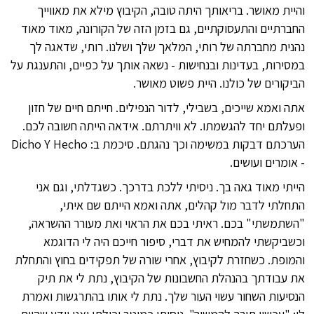
והיית מאושר. בריאותך היתה טובה, הקיבוץ מילא את מאווייך
החברתיים והתעסוקתיים, גם בזמן הזה של הקורונה, מאוד מאוד
נהנית מחברתה של רותי, המלאך שלך ושלנו. רותי, שדאגה לך
במסירות, בעדינות ובנחישות - נשאה אותך על כפיים, והתענגת על
הביקורים של כולנו. היית פשוט מאושר.
אתה ואמא שייכים, בשבילי, לדור הנפילים. חייתם חיים של חזון
ופעלתם יחד להגשמתו. לא וויתרתם. אידאה הייתה חשובה לכם.
הערכתם דבקות במשימה וכך נהגתם. סיכמת ב: Dicho Y Hecho
- אומרים ועושים.
הייתי מאוד גאה בך. ניסיתי ללכת בדרכך. כשגדלתי, וגם אני
התחלתי לדבר מול קהלים, אתה ואמא הייתם שם איתי,
"השתמשתי" בכם. ראיתי בכם את הראוי ואת מעורר ההשראה,
וכשביקשתי להמחיש את דברי, סיפור חייכם היה לי הדוגמא
והמופת. כשחזרת לקיבוץ, אחרי שורה של תפקידים בחוץ והתחלת
את עבודתך בהנהלת החשבונות של הקיבוץ, נתת לי את תיק
הנסיעות השחור עשוי העור שלך. נתת לי אותו בהתרגשות ואמרת