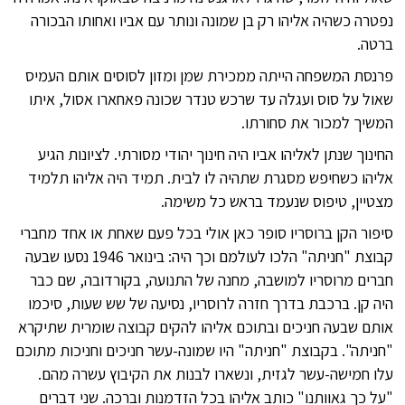
נפטרה כשהיה אליהו רק בן שמונה ונותר עם אביו ואחותו הבכורה
ברטה.
פרנסת המשפחה הייתה ממכירת שמן ומזון לסוסים אותם העמיס
שאול על סוס ועגלה עד שרכש טנדר שכונה פאחארו אסול, איתו
המשיך למכור את סחורתו.
החינוך שנתן לאליהו אביו היה חינוך יהודי מסורתי. לציונות הגיע
אליהו כשחיפש מסגרת שתהיה לו לבית. תמיד היה אליהו תלמיד
מצטיין, טיפוס שנעמד בראש כל משימה.
סיפור הקן ברוסריו סופר כאן אולי בכל פעם שאחת או אחד מחברי
קבוצת "חניתה" הלכו לעולמם וכך היה: בינואר 1946 נסעו שבעה
חברים מרוסריו למושבה, מחנה של התנועה, בקורדובה, שם כבר
היה קן. ברכבת בדרך חזרה לרוסריו, נסיעה של שש שעות, סיכמו
אותם שבעה חניכים ובתוכם אליהו להקים קבוצה שומרית שתיקרא
"חניתה". בקבוצת "חניתה" היו שמונה-עשר חניכים וחניכות מתוכם
עלו חמישה-עשר לגזית, ונשארו לבנות את הקיבוץ עשרה מהם.
"על כך גאוותנו" כותב אליהו בכל הזדמנות וברכה. שני דברים