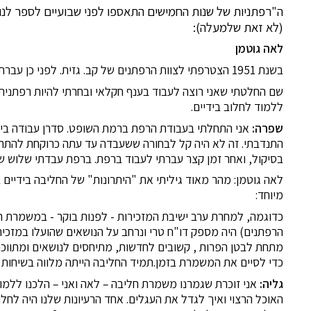
ה"רפתניות של שנות החמישים התאספו לפני שבועיים לספר לנ
(לא זאת שלמעלה):
לאה גוטמן
בשנת 1951 הצטרפתי לצוות הרפתנים של קב. גזית. לפני כן עברתי תקופת הכשרה,עם פלוגת העלייה שלי בקבוץ גל-און ,הוותיק.
שם החלטתי שאני רוצה לעבוד בענף חקלאי ובחרתי להיות רפתנית.
ללמוד לחלוב בידיים.
שפרה:
אני התחלתי בעבודת הרפת ברמת השופט. סדרן עבודה בי
התנדבתי. זה לא היה קל לבחורה ששעבדה עד עתה כרוקחת להתחי
בסיקול, ואחר זמן קצר עברתי לעבוד ברפת. ברפת עבדתי שלוש שנ
לאה גוטמן: מהר מאוד גיליתי את "היתרונות" של החליבה בידיים בגז
מיוחד:
כדוגמה, למחרת ערב ישיבת המזכירות - לפנות בוקר - במשמרת ה
הרפתנים) היה מספק דו"ח טרי ונרחב על הנושאים שהועלו במזכירו
מתחת לבטן הפרות , קשובים לחדשות, מתיחסים לנושאים ומתווכחי
כדי לסיים את המשמרת בזמן.תמיד החליבה הייתה מלווה בשיחות ע
גליה:
אני זוכרת שגמרנו משמרת חליבה – לאה ואני – הלכנו ללמו
האוכל הרצוי ואיך לגדל את העגלים. אחד הרעיונות שלנו היה לחל