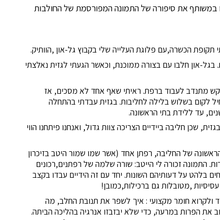
ו במשותף את סיפורה של התמונה המפורסמת של החולבות
 בגל-און חלבו עם בצורה ממוכנת, וכאשר הגעתי לגזית נאלצתי
קש מתנדב לעבוד ברפת. ראיתי שאף אחד לא מסכים, אז
ל לקום בשלוש בלילה לחליבות. בגזית עבדתי בהתחלה
ים, עד ללידת בתי הראשונה.
ית, שכן חליבה ביידיים הצריכה צוות גדול, ואנחנו פיתחנו הווי
ראשונה של החליבה, רפתן אחד (אשר שמו שמור היטב בזיכרון
ת. התמונה זכורה לי הייטב: שורה שלמה של רפתנים,רכונים
ם בלהט על דעותיהם השונות. יחד עם זה הידיים עבדו בקצב
סיסיות ,מטובלות גם ברכילות,כמובן!
ד ולקרוא חומר מקצועי : איך לשפר את תנובת החלב, מה
וב את הפרות במרעה, כדי שלא יבזבזו אנרגיה בהליכה הביתה.