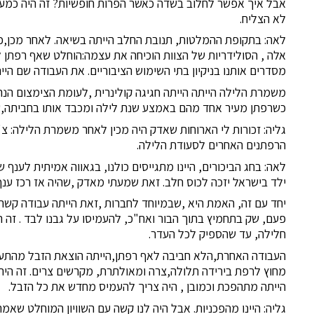
אבל איך אפשר לחלוב בשדה כאשר הפרות חופשיות? זה היה כמעט 
לא הצליח.
לאה: בתקופת ההמלטות, תנובת החלב הייתה בשיאה. לאחר מכן,כא
אלה , הסולידריות של הצוות הוכיחה את עצמה:הוחלט שאף רפתן ל
מסדרים אותנו בניקיון בתי השימוש הציבוריים. את העבודה שם היי
משמרת הלילה הייתה הייתה חגיגה קולינרית ,לעומת הצימצום הנהו
כשרפתן מעיר אחד מהם באמצע שנת לילה ומכבד אותו בחביתה,שה
גליה: זכורות לי הארוחות שאדק היה מכין לאחר משמרת הלילה: צ'י
הרפתנים האחרים לסעודת הלילה.
לאה: בחג הביכורים, היינו מתגייסים כולנו, בגאווה אמיתית לענף 
ילד בישראל יזכה לכוס חלב. זאת שמעתי מאדק ,שהיה אז רכז ענף
יחד עם זה, האמת היא ,שבמיוחד לחברות ,זאת הייתה עבודה קשה.ז
פעם, שק בתחמיץ בתוך הבור ואח"כ, להעמיסו על גבנו לבד . זה 
חלילה, עד שהספיק לכל העדר.
העבודה האחרת,הלא חביבה לאף רפתן,הייתה הוצאת הזבל מהתעל
מחוץ לרפת בירידה תלולה,צרה ומאולתרת, מקרשים צרים. זה היה 
הייתה מתהפכת וכמובן , היה צריך להעמיס מחדש את כל הזבל.
גליה: היינו מהפכניות. אבל היה לנו קשה עם השוויון המוחלט שא