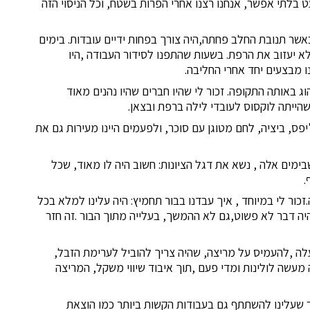
בלתי אפשר, אנחנו רצנו אחרי הפרות בשטח, וכל הניסוי הזה
שר תנובת החלב פחתה,היה צורך בפחות ידיים עובדות. בימים
א יעזוב את הרפת. בשעות שהתפנו לסידור העבודה ,היו
נו מבצעים יחד אחרי החליבה.
ג באותה התקופה. זכור לי שהיו חברים שהיו נהנים מאוד
ייתה לוקסוס לעובדי לילה ברפת ובצאן.
פס, ביציה, לחם מטוגן עם סוכר, ולפעמים היינו מעירות גם את
שבימים אלה , נשא את דגל הציונות: חשוב היה לו מאוד, שכל
.
כור לי במיוחד , איך עבדנו בבור תחמיץ: היה עלינו למלא בכל
היה דבר לא פשוט,גם לא ההמשך, בעלייה מתוך הבור .זה חזר
ה ,להעמיס על מריצה, שהיה צריך להוביל לערימת הזבל,
מעשה לולינות ומדי פעם ,תוך איבוד שיווי משקל, המריצה
מר שעלינו להשתתף גם בעבודות הקשות ביותר כמו הוצאת