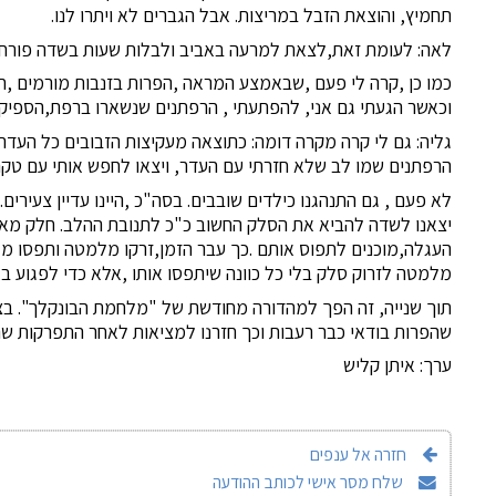
תחמיץ, והוצאת הזבל במריצות. אבל הגברים לא ויתרו לנו.
לאה: לעומת זאת,לצאת למרעה באביב ולבלות שעות בשדה פורח, זו
כמו כן ,קרה לי פעם ,שבאמצע המראה ,הפרות בזנבות מורמים ,חז
וכאשר הגעתי גם אני, להפתעתי , הרפתנים שנשארו ברפת,הספיקו
גליה: גם לי קרה מקרה דומה: כתוצאה מעקיצות הזבובים כל העדר 
הרפתנים שמו לב שלא חזרתי עם העדר, ויצאו לחפש אותי עם טקר
לא פעם , גם התנהגנו כילדים שובבים. בסה"כ ,היינו עדיין צעיר
יצאנו לשדה להביא את הסלק החשוב כ"כ לתנובת ההלב. חלק מאי
העגלה,מוכנים לתפוס אותם .כך עבר הזמן,זרקו מלמטה ותפסו מ
מלמטה לזרוק סלק בלי כל כוונה שיתפסו אותו ,אלא כדי לפגוע 
תוך שנייה, זה הפך למהדורה מחודשת של "מלחמת הבונקלך". בצ
שהפרות בודאי כבר רעבות וכך חזרנו למציאות לאחר התפרקות שרב
ערך: איתן קליש
חזרה אל ענפים
שלח מסר אישי לכותב ההודעה