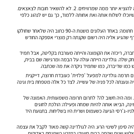
שני יסודות הנחו את גולדינה 1. לא לקפוץ מעל הפופיק, כלומר לא להוציא יותר ממה שמרוויחים. 2. לא להשאיר חובות לצאצאים.
וכלו לשלוח אותה ואת אחותה ללמוד, כך גם יש לנהוג כלפי
על הערכים והמחויבות, הדייקנות והנאמנות אליהם, גולדינה הייתה חתומה: באחד העלונים משנות ה-90 כתוב היה שלאחר שחולקו
דף שהגיע אליה היה רשום שקנתה רק מוצרי אספקה החודש
חברה, ריכזה את הקומונה והייתה מעורבת בקליטה, אבל תמיד
ק שלה. גולדינה הייתה עולה על הבמה ומרגישה שם בבית,
 כמו שדיברה, כמו שתמיד ניקדה את מה שכתבה.
 תרמה גולדינה למפעל 'פלזית' כעובדת חרוצה, דייקנית
ונה וגם במשרד המפעל. בגיל 70 יצאה לפנסיה ונענתה לכל פניה של עשייה. לצד כל אלה מטפחת בית וגינה
. ומה היה חשוב לה? לתרום תרומה משמעותית. האמונה של
ה, הביאו אותה להיות שמחה ופעילה: הולכת לחוגים
לניו-ג'רסי הגיעה כשעמוס ושרית היו בשליחות. בתנועת היד
יה סימן לשינוי הרע. היה לגולדינה קשה מאוד לקבל את עצמה
שלוש שנים שהתה בבית סיעודי במזרע כשמנחם באדיקות