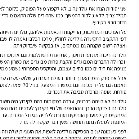
תמיד צריך לדאוג לדור ההמשך. כמו שההורים שלה התאמצו כדי שי
הדור הבא בקיבוץ.
דפי התקציב התקשרה גולדינה לחוליו, מרכז הכלבו ואמרה לו שב
ואצלה רשום שקנתה גם ממתקים, אז בבקשה שיבדוק ויתקן...
גולדינה ריכזה את ועדת חינוך, את ועדת השתלמות וגם את ועדת 
יזכרו לה החברים המבוגרים והקצת פחות מבוגרים את כשרון המשח
מניפה את הידיים כמו בחיים עצמם, והטקסט הספרותי נשמע ממש
אבל את פרק הזמן הארוך ביותר בעולם העבודה, שלוש-עשרה שנים
ונאמנה גם על יד מכ
פורחת, אופה ומרכזת סביבה את הנכדים.
גולדינה לא הייתה בררנית, עבדה במקומות בהם לקיבוץ היה חשוב
גולדינה בצדקת הדרך וההתאמה של חיי הקיבוץ לערכים בהם האמינ
המתקיימים, למועדון הוותיקים ועוזרת לילדיה בגידול הנכדים. עד 
המונפת למעלה נתנה תחושה שאין דבר שקשה לה מדי.
לפני כשמונה שנים הפסיקה גולדינה לאפות את העוגיות שלה וזה ה
כאשה שנזקקת לעזרה, ובתהליך ארוך הלכה ושקעה לתוך עצמה. 