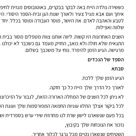
כששירה נולדה היית באה לבקר בבקרים, באוטובוסים מגזית לחיפה, 
איתך ועם אבא מגיל צעיר ולאורך שנות הגן ובית-הספר היסודי. 
לטבע והאהבה לאדם. את היושר, מוסר העבודה ומוסר בכלל. יחד 
שלווה ואצילות.
השנים האחרונות היו קשות. ליווה אותנו צוות מטפלים מסור בבית 
התגאית שלא חולה ולא כואב, החזיק מעמד גם כשכבר לא יכולנו
מרגישה. הגיע הזמן להיפרד. נוחי על משכבך בשלום.
הספד של הנכדים
סבתא
הגיע הזמן שלך ללכת.
לאורך כל הדרך שלך היית כל כך חזקה.
לא ניתן לכל השנים של המחלה הארורה הזאת, לגבור על הזיכרונו
לכל ביקור אצלך התלוו עוגיות החמאה המפורסמות שלך ועוגת הש
בכל פעם שנשארנו לישון שרת לנו מחרוזת שירי ערש בספרדית ושיר
נזכור את הנוכחות שלך בקיבוץ,
השטיחים שנשארו נקיים מכל גרגר לכלוך אחריך.