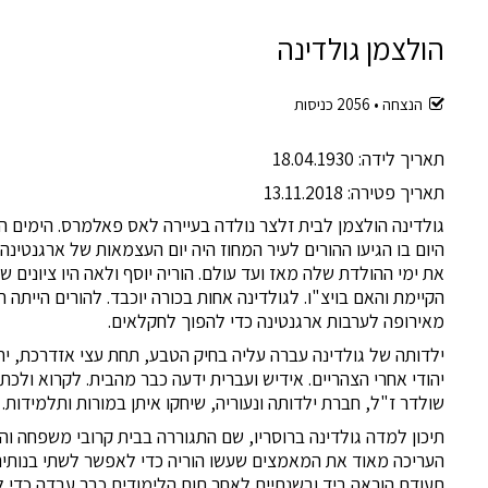
הולצמן גולדינה
הנצחה •
2056
כניסות
תאריך לידה: 18.04.1930
תאריך פטירה: 13.11.2018
גולדינה הולצמן לבית זלצר נולדה בעיירה לאס פאלמרס. הימים היו
את ימי ההולדת שלה מאז ועד עולם. הוריה יוסף ולאה היו ציונים ש
הקיימת והאם בויצ"ו. לגולדינה אחות בכורה יוכבד. להורים היית
מאירופה לערבות ארגנטינה כדי להפוך לחקלאים.
ילדותה של גולדינה עברה עליה בחיק הטבע, תחת עצי אזדרכת, יח
יהודי אחרי הצהריים. אידיש ועברית ידעה כבר מהבית. לקרוא ולכתו
שולדר ז"ל, חברת ילדותה ונעוריה, שיחקו איתן במורות ותלמידות.
תיכון למדה גולדינה ברוסריו, שם התגוררה בבית קרובי משפחה ו
העריכה מאוד את המאמצים שעשו הוריה כדי לאפשר לשתי בנותיה
תעודת הוראה ביד ובשנתיים לאחר תום הלימודים כבר עבדה כדי ל