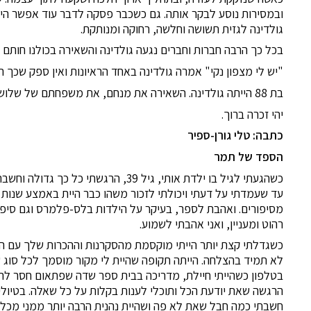
ובמסירות נוסע לבקר אותה. גם כשכבר פסקה לדבר עוד אפשר היה 
גולדינה לגזית תשושה וחלשה, רחוקה ומנותקת.
בכל כך הרבה חברות וחברים נגעה גולדינה והשאירה בכולנו חותם ערכ
"יש לי מצפון נקי" אמרה גולדינה באחד הראיונות ואין ספק שכך רא
בת 88 הייתה גולדינה. השאירה את מנחם, את משפחתם של שלושת ילדיה ושבעת נכדיה.
יהי זכרה ברוך.
כתבה: טלי גורן-ספיר
הספד של תמר
כשהגעתי לגיל בו ילדת אותי, גיל 39, הר
עד שעמדתי על דעתי ויכולתי לזכור משהו כבר היית באמצע שנות 
מסיפורים. ואהבת לספר, בעיקר על הילדות בלס-פלמרס וגם סיפור
רהוט ומעניין, ואני אהבתי לשמוע.
כשגדלתי קצת יותר הייתי מוקסמת מהסקרנות וההכרות שלך עם הטב
לא תמיד בהצלחה. הייתה תקופה שהיית לי מקור מוסמך לכל סוג של
בטלפון כשהייתי חיילת, מדריכה בבית ספר שדה שפתאום חסר לה 
הרגשה שאת יודעת הכל ותוכלי לענות בקלות על כל שאלה. בטיול
חשבתי כמה חבל שאת לא פה ושהיית נהנית הרבה יותר ממני מכל 