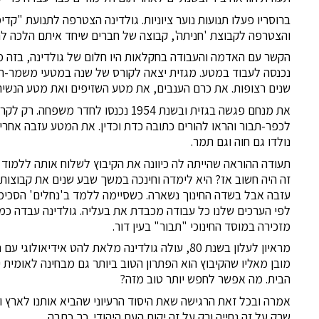
ברוסריו פעלו תנועות נוער ציוניות. גולדינה הצטרפה לתנועת "ק
והצטרפה לקבוצת 'חניתה', קבוצה של חברים שיחד איתם הלכה לה
הקשר עם האדמה והעבודה בחקלאות היו חלום של גולדינה, בזה מ
נכנסה לעבוד במטע. מגזית יצאה לקורס של שנה במטעי משמר-ה
שנים רצופות. את כרם הענבים, את מטע השזיפים ואת מטע הנשיר
את מנחם פגשה בגזית ובשנת 1954 נכנסו
לכפר-תבור והראו להורים כתובה כדת וכדין. את המטע עזבה אחרי
נולדו גם חוה וגם תמר.
תעודה ההוראה שהייתה לה כיוונה את הקיבוץ לשלוח אותה ללמוד 
זה היה חשוב אז? היא לימדה וחינכה במשך שבע שנים את קבוצות 'ע
עזבה אבל בשדה החינוך נשארה. כשסיימה ללמד ב'נחלים' הסכי
לפי הערכים שלנו כל עבודה מכבדת את בעליה. גולדינה עבדה כמ
מזכירה במוסד החינוכי "תבור" בעין דור.
מראיון לעלון בשנת 80, עולה גולדינה מלאת להט אי
מובן מאליו שהקיבוץ הוא הפתרון הטוב ביותר גם מבחינה לאומית 
הבית. מה אפשר לחפש יותר טוב מזה?
אמרה ובכל זאת הרגישה שאת היסוד הרעיוני שהביא אותנו לארץ ו
שרק על זה נחייה ורק על זה יקום העם היהודי. כך כתבה.