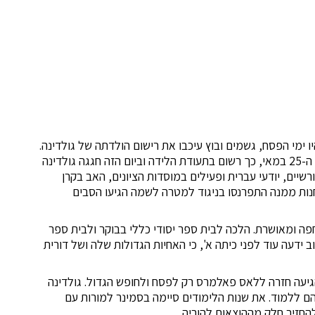
 ימי הפסח, גשמים ובוץ עיכבו את רישום הולדתה של גולדינה.
היום בו הגיעו ההורים לעיר המחוז היה יום העצמאות של ארגנטינה ה-25 במאי, כך רשום בתעודת הלידה וביום הזה חגגה גולדינה
ורשיים, יודעי עברית ופעילים במוסדות הציונים, האב בקרן
ה חנות ממנה התפרנסו בניגוד למטרה לשמה הגיעו הסבים
פה ומאושרת. הלכה לבית ספר יסודי כללי בבוקר ולבית ספר
ב ידעה עוד לפני כיתה א', כי האחיות הגדולות שלה ושל דורית
הגיעה חזרה ללאס פאלמרס רק לפסח ולחופש הגדול. גולדינה
ם ללמוד. את שנות הלימודים סיימה בסמינר למורות עם
החזיר חלק מההוצאות להוריה.