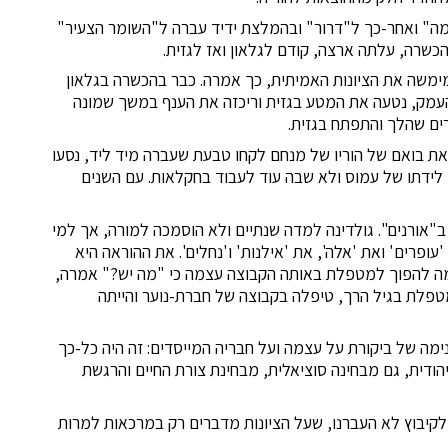
דימה" ואחר-כך ל"דרור" ובהמלצת ידיד עברה ל"השומר הצעיר"
כשרה, עלתה ארצה, קודם לגלאון ואז לגזית.
ימשה את הציונות האמיתית, כך אמרה. כבר בהכשרה בגלאון
עמק, נטעה את המטע בגזית וריכזה את הענף במשך שמונה
ים שהלך והתפתח בגזית.
 לחדר משפחה. רק לקראת בואם של הוריו של מנחם לקחו טבעת שעברה מיד ליד, נסעו
 לידתו של עמוס ולא שבה עוד לעבוד בחקלאות. עם השנים
ב"אורנים". גולדינה למדה שנתיים ולא הוסמכה למורה, אך למי
ופרים' ואת 'אלה', את 'אילנות' ו'נחלים'. את ההוראה היא
מה להפוך למטפלת באותה הקבוצה עצמה כי "מה יש?" אמרה,
טפלת בגיל הרך, טיפלה בקבוצה של חברת-נוער והייתה
דיאולוגי עם נימה של ביקורת על עצמה ועל חבריה המייסדים: זה היה כל-כך
יהודית, גם מבחינה סוציאלית, מבחינת צורת החיים והרגשת
לקיבוץ לא העברנו, שעל הציונות מדברים רק במרכאות למרות