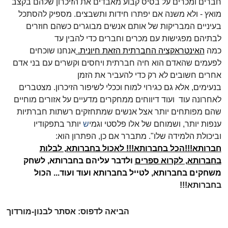
חברים ומכרים על בסיס קבוע מאבדים את הזיכרון שלהם בקצב
מואץ - ולא משנה אם יפתרו חידות ותשבצים. מספיק להסתכל
בעיניים המבריקות של אותם אנשים מבוגרים כשהם חוזרים
לבתיהם מפגישות עם מכרים וחברים כדי להבין עד
כמה
האינטראקציה החברתית הזאת חיונית.
אנחנו שוכחים
לפעמים שהאדם הוא חיה חברתית ויחסים וקשרים עם בני אדם
אחרים חשובים לא רק כדי להעביר את הזמן
בנעימים, אלא גם כגירוי למוח וככלי לשיפור הזיכרון. מצטברים
לאחרונה עוד
ועוד דיווחים ממחקרים מדעיים על אזורים מוחיים
שהם מפותחים יותר אצל אנשים שמתחזקים רשתות חברתיות
ענפות יותר, ושמוחם של אלו פלסטי וגמי
ש
יותר בתפקודיו
וביכולת הלמידה שלו". מתברר אם כן, הפתרון הוא:
חברותא!!!הכל בחברותא!!! לאכול בחברותא, לבלות
בחברותא, לקרוא ספרים
ולדבר עליהם בחברותא, לשחק
משחקים בחברותא, לטייל בחברותא ועוד ועוד... הכול
בחברותא
!!!
הביאה לדפוס: אסתר לבנון-מורדוך