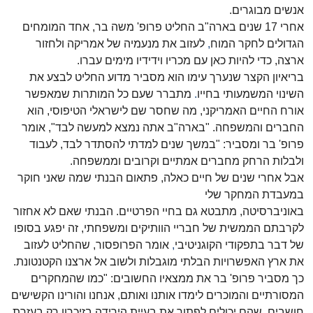
אנשים מבוגרים
.
אחרי 17 שנים בארה"ב החליט פרופ' משה בר, אחד המומחים
הגדולים לחקר המוח
,
לעזוב את מנעמיה של אמריקה ולחזור
ארצה, כדי להיות כאן עם מכריו וידידיו מימים עברו
.
בריאיון הקצר שנערך עימו הוא מסביר מדוע החליט לבצע את
השינוי המשמעותי בחייו
.
מתברר שעם כל המותרות שמאפשר
אורח החיים האמריקני, מה שחסר שם לישראלי הטיפוסי, הוא
החברים והמשפחה. "בארה"ב אתה נמצא למעשה לבד", אומר
פרופ
'
בר ומסביר:
"במשך שנים למדתי להסתדר לבד, לעבוד
ולבלות הרחק מחברים אמתיים וקרובים וממשפחה
.
אבל
אחרי שנים של חיים כאלה, פתאום הבנתי שמה שאני חוקר
במעבדת המחקר שלי
באוניברסיטה, מתבטא גם בחיי הפרטיים. הבנתי שאם לא אחזור
לקרבתם הממשית של חבריי הוותיקים ומשפחתי, זה יפגע בסופו
של דבר בתפקודי הקוגניטיבי
,
אומר הפרופסור, שהחליט לעזוב
את ארץ האפשרויות הבלתי מוגבלות ולשוב אל ארצנו
הקטנטונת.
כך מסביר פרופ' בר את ממצאיו החשובים: "כמו שהמחקרים
המסורתיים והמוכרים לימדו אותנו ואותם, אנחנו והורינו הקשישים
חושבים
,
שהם יכולים לפתור את בעיית הירידה בזיכרון רק בעזרת