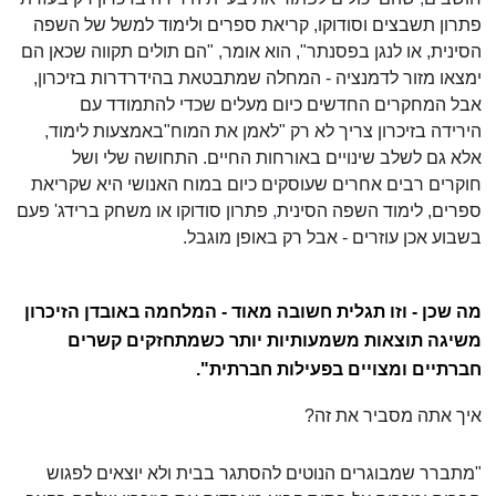
פתרון תשבצים
וסודוקו, קריאת ספרים ולימוד למשל של השפה
הסינית, או לנגן בפסנתר", הוא אומר, "הם תולים תקווה שכאן הם
ימצאו מזור לדמנציה - המחלה שמתבטאת בהידרדרות בזיכרון,
אבל המחקרים החדשים כיום מעלים שכדי להתמודד עם
הירידה
בזיכרון צריך לא רק "לאמן את המוח
"
באמצעות לימוד,
אלא גם לשלב שינויים באורחות החיים. התחושה שלי ושל
חוקרים רבים
אחרים שעוסקים כיום במוח האנושי היא שקריאת
ספרים, לימוד השפה הסינית
,
פתרון סודוקו או משחק ברידג' פעם
בשבוע אכן עוזרים - אבל רק באופן מוגבל
.
מה שכן - וזו תגלית חשובה מאוד - המלחמה באובדן הזיכרון
משיגה תוצאות משמעותיות יותר כשמתחזקים קשרים
חברתיים ומצויים בפעילות חברתית".
איך
אתה מסביר את זה?
"מתברר שמבוגרים הנוטים להסתגר בבית ולא יוצאים לפגוש