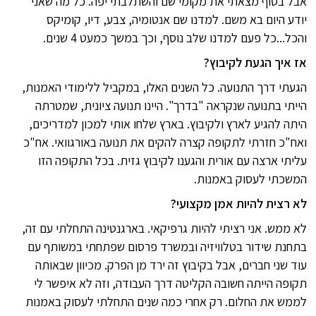
אבל בסוף מצאתי את מקומי שם והשתלבתי יפה. כל מה שאני
יודע היום בא משם. למדנו שם אנטומיה, צבע, דיו, קומיקס
והכל...כל פעם למדנו שלב נוסף, וכך במשך כמעט 4 שנים.
אז איך הגעת לקיבוץ?
הגעתי דרך התנועה. כל השנים האלו, במקביל ללימודי האמנות,
הייתי בתנועה שנקראה "בדרך". היינו תנועה ציונית, שמטרתה
היתה להגיע לארץ ולקיבוץ. בארץ שלחו אותי למכון למדריכים,
ואח"כ חזרתי לתקופה קצרה להקים את תנועה באורגוואי. אח"כ
עליתי ארצה עם אורית והגענו לקיבוץ גזית. בכל התקופה הזו
המשכתי לעסוק באמנות.
לא רצית להיות אמן מקצועי?
לא ממש. אני רציתי להיות גרפיקאי. בארגנטינה התחלתי עם זה,
בתחנת שידור בטלוויזיה ובמשרד פרסום שפתחתי במשותף עם
עוד שני חברים, אבל בקיבוץ זה ירד מן הפרק. מכיוון שבאותה
תקופה הייתה חשובה הקליטה דרך העבודה, וזה לא איפשר לי
לממש את החלום. רק אחרי כמה שנים התחלתי לעסוק באמנות