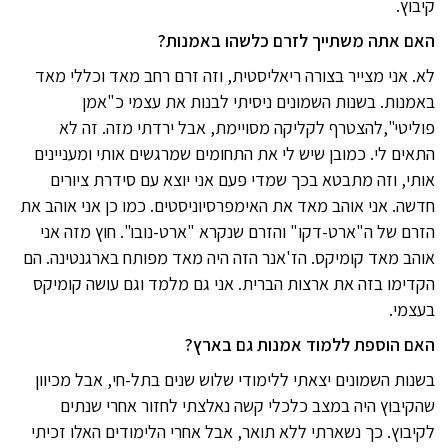
קיבוץ.
האם אתה משתייך לזרם כלשהו באמנות?
לא. אני מצייר בצורה ריאליסטית, וזה זרם רחב מאד וכללי מאד
באמנות. בשנות השמונים ניסיתי לבנות את עצמי כ"אמן
פוליטי",להצטרף לקליקה מסויימת, אבל ירדתי מזה. זה לא
התאים לי. כמובן שיש לי את התחומים שמרגשים אותי ומעניינים
אותי, וזה מתבטא בכך שמדי פעם אני יוצא עם סידרת ציורים
חדשה. אני אוהב מאד את האימפרסיוניסטים. כמו כן אני אוהב את
הזרם של ה"ארט-דקו" והזרם שנקרא "ארט-נובו". חוץ מזה אני
אוהב מאד קומיקס. הז'אנר הזה היה מאד מפותח בארגנטינה. הם
הקדימו בזה את ארצות הברית. אני גם מלמד וגם עושה קומיקס
בעצמי.
האם הוספת ללמוד אמנות גם בארץ?
בשנות השמונים יצאתי ללימודי שלוש שנים בתל-חי, אבל מכיוון
שהקיבוץ היה במצב כלכלי קשה נאלצתי לחזור אחרי שנתים
לקיבוץ. כך נשארתי ללא תואר, אבל אחרי הלימודים האלו זכיתי