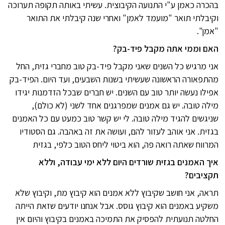
בהכרה כאמן ע"י התנועה הקיבוצית. עשיתי באותה תקופה תערוכה
וקיבלתי תואר "מועמד לאמן" ואחרי שנה קיבלתי את התואר
"אמן".
האם וממי אתה מקבל פיד-בק?
אני מרגיש כל השנים שאני מקבל פיד-בק טוב מחברי גזית, החל
מהתפאורה הראשונה שעשיתי בשנות השבעים, ועד היום. הפיד-בק
אפילו נעשה יותר טוב עם השנים. יש חברים שבכל הזדמנות יגידו
מילה טובה. יש גם אמנים שמפרגנים אחד לשני (לא כולם),
שניגשים להגיד מילה טובה. לי יש קשר טוב כמעט עם כל האמנים
בגזית. אני אוהב לעזור להם, ועושה את זה באהבה. גם הסטודיו
המרווח שאתה רואה פה, הוא ביטוי ליחס הטוב כלפי, בגזית
איך האמנים בגזית שורדים היום ללא ימי עבודה, וללא
תקציבים?
תראה, אני חושב שקיבוץ ללא אמנים הוא קיבוץ מת, וקיבוץ שלא
משקיע באמנים הוא קיבוץ גוסס. אבל אנחנו יודעים שזאת הייתה
החלטה תנועתית להפסיק את התמיכה באמנים בקיבוץ והיום אין