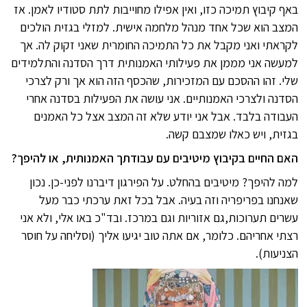
באף קיבוץ תמיכה כזו, ואין אפילו מחוייבות לתת סטודיו לאמן. אז
המצב הוא שכל אחד מנהל מלחמה אישית. למזלי בגזית הולכים
לקראתי ואני מקבל את כל התמיכה החומרית שאני זקוק לה. אך
למעשה אני מממן את פעילותי האמנותית דרך הסדנה והתלמידים
שלי. זהו ההסכם עם המזכירות, שהכסף הזה הוא אך ורק לצרכי
הסדנה ולצרכי האמנותיים. אני עושה את הפעילות בסדנה אחרי
העבודה בלבד. אבל אני יודע שלא זה המצב אצל כל האמנים
בגזית, ויש כאלו שמצבם קשה.
האם החיים בקיבוץ מיטיבים עם עבודתך האמנותית, או להיפך?
למה להיפך? מיטיבים בהחלט. על הפירגון דיברנו לפני-כן. נכון
שאנחנו בפריפריה וזה בעיה. אבל בכל זאת ערכתי כבר מעל
עשרים תערוכות,גם אזוריות וגם במרכז. ובד"כ באו אלי, ולא אני
רצתי אחריהם. כלומר, אם אתה טוב יגיעו אליך (וסליחה על חוסר
הצניעות).